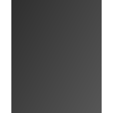
SHOWROOM
Levering in Nederland en België. Maar
ook te bezoeken in onze winkel.

INPAKSERVICE
Uiteraard pakken wij het graag voor je
in, wat de gelegenheid ook is.
