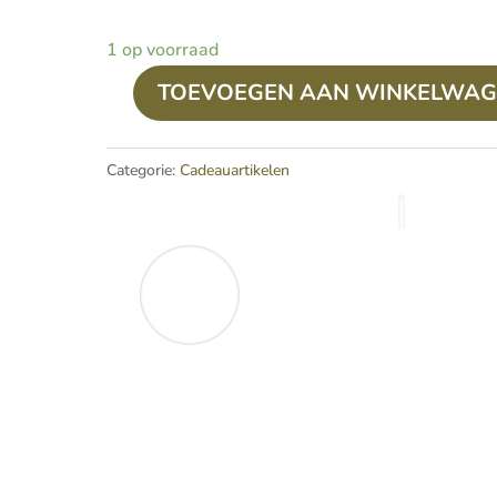
1 op voorraad
TOEVOEGEN AAN WINKELWA
Schaal
keramiek
grijs/bruin
Categorie:
Cadeauartikelen
aantal
Mooie schaaltje voor op taf