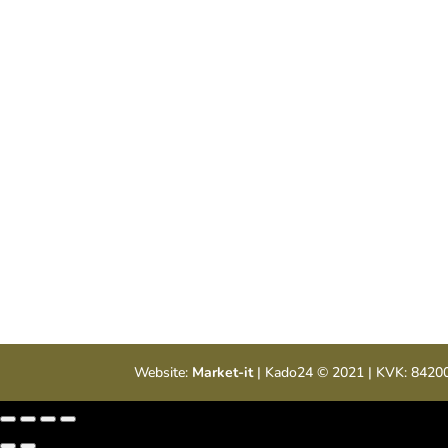

Showroom
Levering in Nederland en B
Maar ook te bezoeken in 
winkel.
Website:
Market-it
| Kado24 © 2021 | KVK: 842