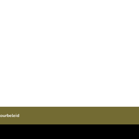

Hoge kwaliteit
oge kwaliteit voor een
betaalbare prijs.
ourbeleid