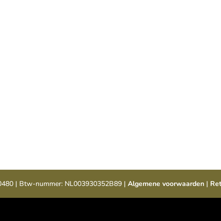

Inpakservice
elgië.
Uiteraard pakken wij het graag
H
onze
voor je in, wat de gelegenheid ook
is.
00480 | Btw-nummer: NL003930352B89 |
Algemene voorwaarden
|
Ret